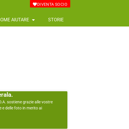
DIVENTA SOCIO
COME AIUTARE
STORIE
rala.
D.A. sostiene grazie alle vostre
e delle foto in merito ai