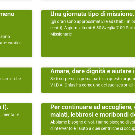
è meno
Una giornata tipo di missione.
(gli orari sono approssimativi e adattabili in b
centri): A giorni alterni: 6.30 Sveglia 7.00 Parte
Missionarie
o anno
are: caotica,
Amare, dare dignità e aiutare i d
i e amici che
Se ti sei perso la prima parte su questo argome
V.I.D.A. Onlus ha come uno dei suoi settori di 
 I).
Per continuare ad accogliere, 
malati, lebbrosi e moribondi de
à, mentali e
Abbiamo bisogno di voi. Hanno bisogno di voi.
d’intervento è l’aiuto a quei centri che si occu