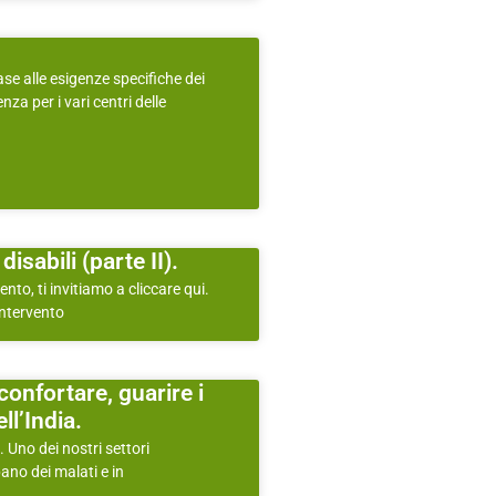
ase alle esigenze specifiche dei
nza per i vari centri delle
isabili (parte II).
nto, ti invitiamo a cliccare qui.
intervento
confortare, guarire i
ll’India.
 Uno dei nostri settori
pano dei malati e in