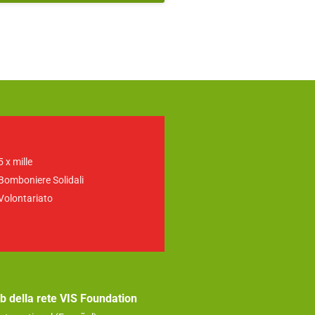
5 x mille
Bomboniere Solidali
Volontariato
web della rete VIS Foundation