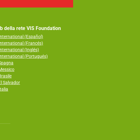
web della rete VIS Foundation
nternational (Español)
nternational (Francés)
nternational (Inglés)
nternational (Portugués)
 Spagna
Messico
rasile
l Salvador
talia