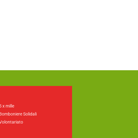
5 x mille
Bomboniere Solidali
Volontariato