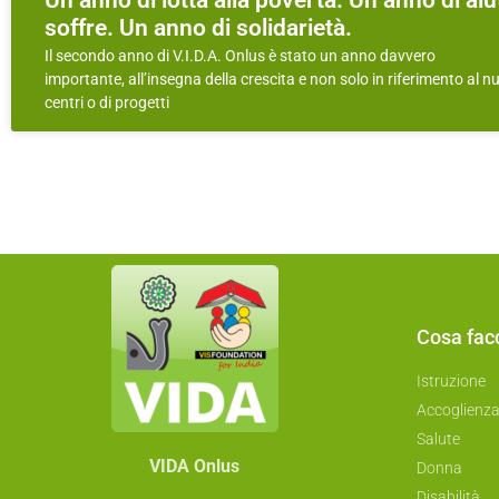
Un anno di lotta alla povertà. Un anno di aiut
soffre. Un anno di solidarietà.
Il secondo anno di V.I.D.A. Onlus è stato un anno davvero
importante, all’insegna della crescita e non solo in riferimento al n
centri o di progetti
Cosa fa
Istruzione
Accoglienz
Salute
VIDA Onlus
Donna
Disabilità