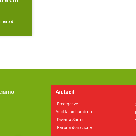
i a chi
umero di
cciamo
Aiutaci!
Emergenze
a
Adotta un bambino
Diventa Socio
Fai una donazione