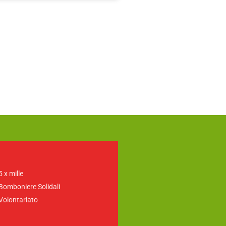
5 x mille
Bomboniere Solidali
Volontariato