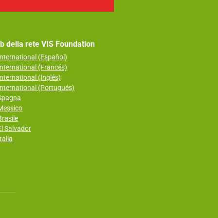
web della rete VIS Foundation
nternational (Español)
nternational (Francés)
nternational (Inglés)
nternational (Portugués)
 Spagna
Messico
rasile
l Salvador
talia