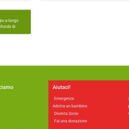
ppo a lungo
ofondo di
cciamo
Aiutaci!
Emergenze
a
Adotta un bambino
Diventa Socio
Fai una donazione