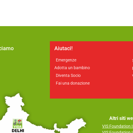
cciamo
Aiutaci!
Emergenze
a
Adotta un bambino
Diventa Socio
Fai una donazione
Altri siti 
VIS Foundation I
VIS Foundation I