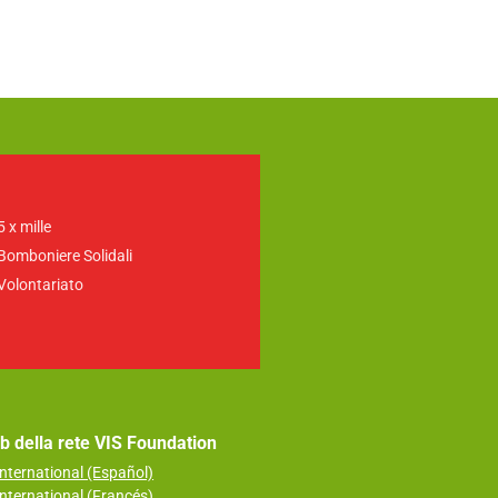
5 x mille
Bomboniere Solidali
Volontariato
web della rete VIS Foundation
nternational (Español)
nternational (Francés)