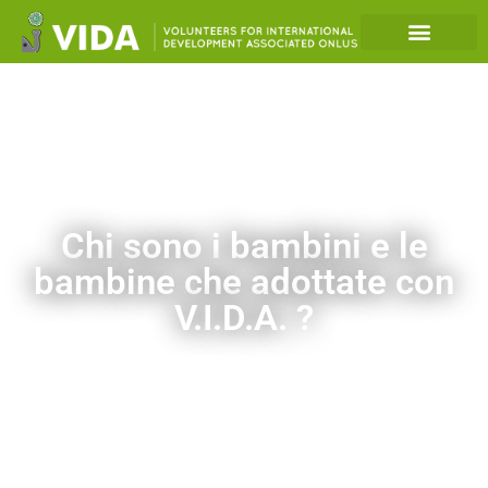
Chi sono i bambini e le
bambine che adottate con
V.I.D.A. ?