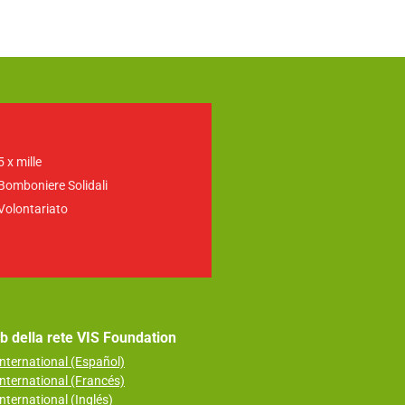
5 x mille
Bomboniere Solidali
Volontariato
web della rete VIS Foundation
nternational (Español)
nternational (Francés)
nternational (Inglés)