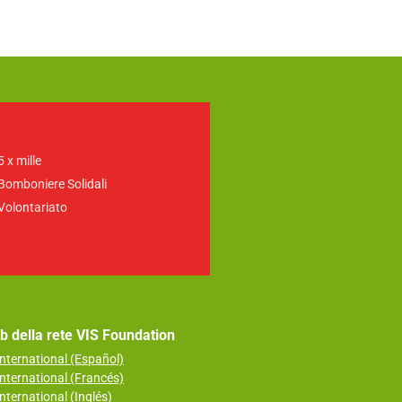
5 x mille
Bomboniere Solidali
Volontariato
web della rete VIS Foundation
nternational (Español)
nternational (Francés)
nternational (Inglés)