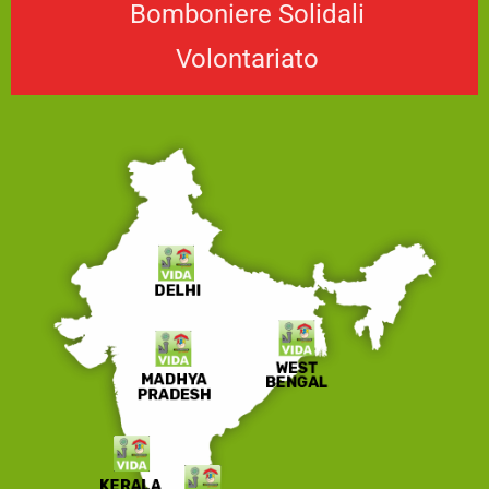
Bomboniere Solidali
Volontariato