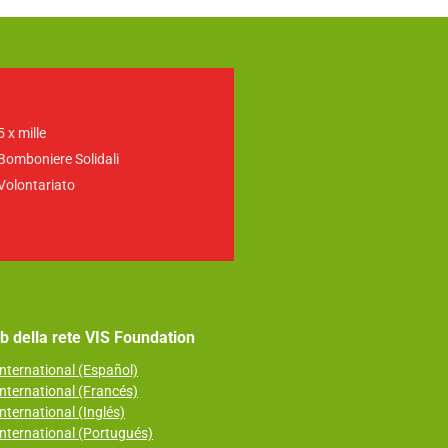
5 x mille
Bomboniere Solidali
Volontariato
web della rete VIS Foundation
nternational (Español)
nternational (Francés)
nternational (Inglés)
nternational (Portugués)