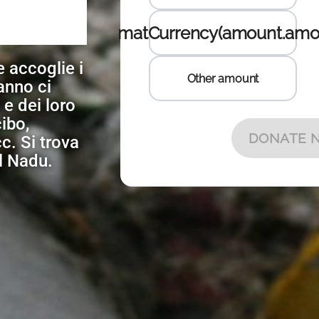
 accoglie i
 anno ci
e dei loro
cibo,
c. Si trova
il Nadu.