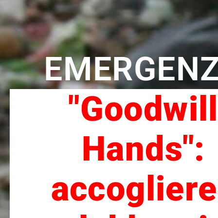
EMERGEN
"Goodwil
Hands":
accogliere