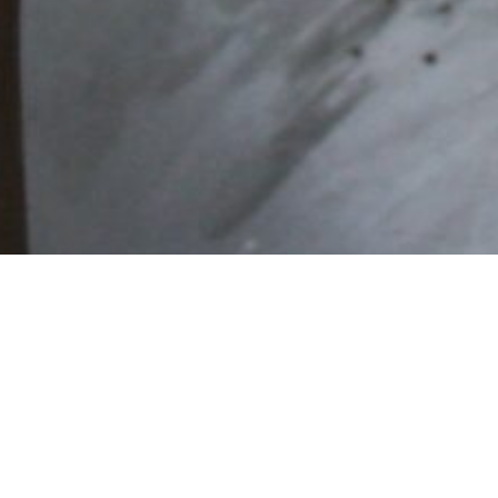
La lebbra.
La lebbra in India non è st