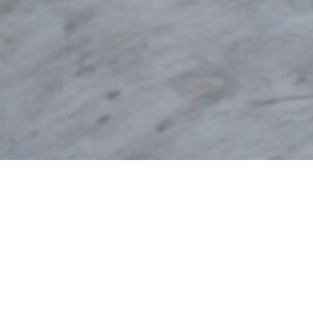
..questo male ancora non sconfitto
ata sconfitta.
Le cause principali della malattia sono