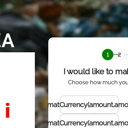
ZA
l
 i